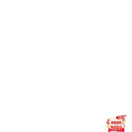
摩纳哥争夺欧冠晋级席位时攻守转换节奏
当欧洲冠军联赛的战鼓再次敲响，摩纳哥这支来自
地中海之畔的劲旅，正...
2026-07-25