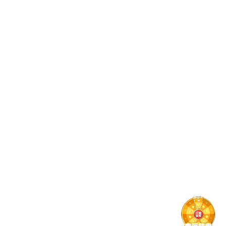
下载中心
延伸阅读