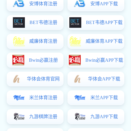
可了解拒绝提供信息的可能后果。
下载安装步骤
巴黎人940官网站_最新app下 隐私政策包含对外提供个
人信息的场景与安全保障措施。
了解 巴黎人940官网站_最新app下 在处理敏感个人信
息时的特殊规则与必要性说明。
巴黎人940官网站_最新app下 隐私政策包含个人信息跨
境传输的接收方与安全保障机制。
安装注意事项
查阅 巴黎人940官网站_最新app下 隐私政策，用户可
了解自动化决策的依据与拒绝方式。