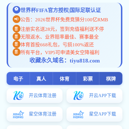
关于我们：巴黎人940官网站_最新app下 的发展历程
与未来愿景。