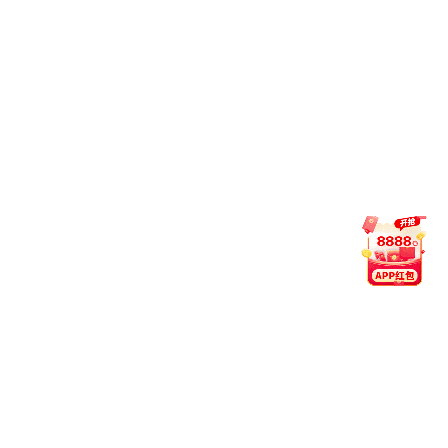
曼城碰上国际米兰的欧冠较量对抗后的控
在欧洲足球的广袤版图上，曼城与国际米兰的
碰撞，从来都不只是一场简单的较量，而是一
场关乎...
2026-07-24