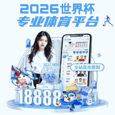
巴黎人940官网站_最新app下载官方网站_懂视
首页
巴黎人940最新APP
应用
体育看点
法甲资讯
足球数据榜
首页
→
法甲资讯
人工介入权
了解 巴黎人940官网站_最新app下 在处理
已公开个人信息时的规则与限制。