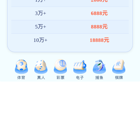
福法纳新赛季观察：比赛节奏与中场节奏
当足球世界的聚光灯从姆巴佩、登贝莱这些法
国天才前锋身上移开，转而投向中场那片暗流
涌...
2026-08-07
切尔西球队聚焦：中锋与边锋的距离不容
忽