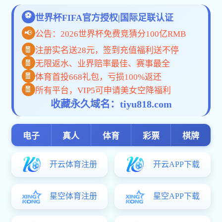
巴尔布埃纳面对土耳其头
2026世界杯恩纳瓦伦西亚
纽卡斯尔与哥本哈根欧冠
聚焦欧冠加拉塔萨雷面对
聚焦欧冠拜仁慕尼黑面对
2026世界杯西班牙队小组赛
战术选择是否趋于保守
2026年世界杯的号角渐行渐近，当足球世界的目光
聚焦于那支充满激情与天赋的西班牙斗牛士军团时，
一个尖锐的疑问正在球迷与评论员之间蔓延：这支曾
以“Tiki-Taka”颠覆世界足坛的王者之师，在通往美加
墨的征途上，其战术选择是否正在滑向令人窒息的保
守深渊？这不是危言耸听，因为从近期的欧洲杯预选
赛到热身赛，我们似乎嗅到了一丝与华丽过往格格不
入的务实气息。西班牙队小组赛战术选择是否趋于保
守，已然成为这场世界杯大戏中最引人入胜的悬念。