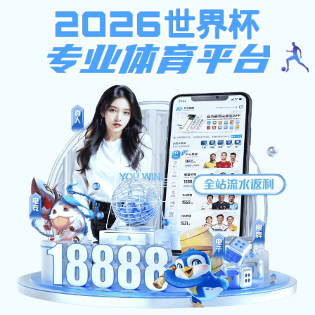
巴黎人940官网站_最新app下载官方网站_懂视
首页
巴黎人940最新APP
应用
体育看点
法甲资讯
足球数据榜
2026-07-06 19:30
行业信赖品牌
体育看点
法甲资讯
足球数据榜
裁判争议
聚焦摩纳哥欧冠关键战前