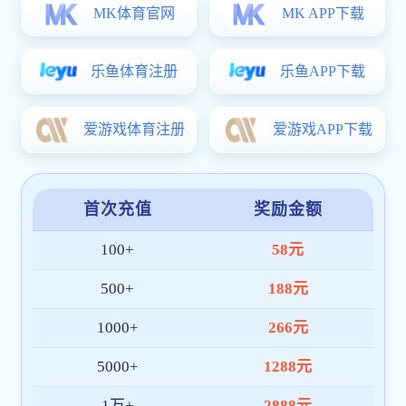
至60%左右。更关键的是，球队在面对实力相对较弱
的对手时，不再像过去那样以摧枯拉朽的攻势早早锁
定胜局，反而经常出现“1-0主义”的场面。这种变
化，最直接地体现在了中场结构上。德拉富恩特倾向
于使用双后腰配置，甚至在某些场次中摆出三后腰的
阵型，这与博斯克时代单后腰加双前腰的攻击性组合
形成了鲜明对比。后腰位置的囤积，固然增强了中场
的拦截厚度，却也在无形中压缩了前场攻击手的活动
空间，削弱了前场配合的锐利度。
当然，任何战术选择都绝非孤立的存在。我们要看
到，现代足球的整体趋势已经发生了剧变。从2022
年卡塔尔世界杯到2024年欧洲杯，防守反击和高效
转换已经成为诸多强队的首选策略。西班牙队小组赛
战术选择是否趋于保守，或许更应该被理解为一种适
应当代足球身体对抗和战术纪律性提升的“理性进
化”。德拉富恩特的球队在防守端取得了显著进步，
他们不再是那支一被对手打反击就风声鹤唳的队伍。
通过收缩阵型，压缩后防线与门将之间的距离，西班