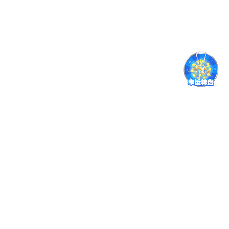
延伸阅读
聚焦曼城罗德里欧冠后插上进入禁区的路
在足球战术的浩瀚星河中，有些微小的变化如暗夜
流星，转瞬即逝；而有些...
2026-07-24