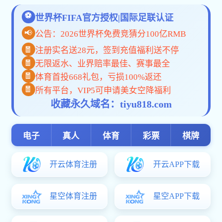
2026世界杯英格兰vs克罗
山东泰山客场硬刚卫冕冠
德容面对突尼斯能否提升
吉达双雄国王杯狂胜，黑马
斯坦利杯体能情况
法国vs挪威2026世界杯锋线
效率
绿茵场上历来不缺少锋线杀手与破门狂魔，但当法国
与挪威这两支风格迥异的球队，在2026年世界杯的
舞台正面碰撞时，一个令人血脉偾张的话题油然而
生：谁的锋线效率更胜一筹？这并非简单的比进球
数，而是对足球哲学、战术体系与偶然性的深度博
弈。本文将聚焦这场北欧与南欧的锋线效率对决，以
专业视角解构两队攻击线的终结能力与战术执行。
要探讨锋线效率，我们不能不谈姆巴佩。这位法国队