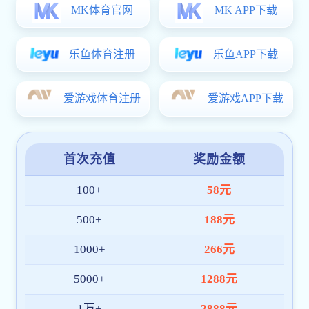
往能带来奇效。
然而，锋线效率的对比不应只停留在前锋身上。法国
队的中前场配置堪称豪华，格列兹曼的组织与拉比奥
的后插上，为姆巴佩分担了大量防守压力。这使得对
手难以集中兵力围剿法国队的前锋线。挪威在这方面
则明显逊色，厄德高的中场调度视野虽然顶级，但其
他球员的终结能力与哈兰德不在一个量级。这种不平
衡会导致挪威队在关键时刻陷入“全世界都知道要传
给哈兰德”的困境。法国队的锋线效率之所以更具深
度，是因为其攻击点分散，这让对手的防守策略难以
定向。法国队可以在一瞬间将阵地战转化为反击战，
这种立体攻击效率是挪威目前难以复制的。
从比赛节奏控制层面来看，法国队更擅长在高压下保
持稳定的得分数率。他们的锋线球员有着丰富的大赛
经验，懂得如何在关键战中调整心态。而挪威队在大
赛中的表现往往波动较大，哈兰德虽然是出名的胜负
手，但当他被对手后防线采用“兑子”战术限制时，挪
威队往往找不到替代方案。2026世界杯的法挪之