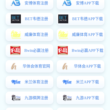
的绝对核心正处于职业生涯的巅峰期，他的速度与门
前嗅觉近乎变态。在2026年世界杯的预选赛与热身
赛中，姆巴佩的转化率达到了惊人的高度。法国队的
战术体系事实上是围绕其个人能力展开的，无论从边
路内切还是中路爆破，姆巴佩的存在都极大地压缩了
对手的防守空间。法国队的锋线效率极大程度依赖于
姆巴佩是否处于最佳状态。当他陷入低迷或被重点盯
防时，法国队的终结能力会出现断崖式下跌。这便是
效率背后的不稳定性：强点亦是弱点。
挪威队则呈现出完全不同的锋线效率图谱。哈兰德的
崛起让这支北欧劲旅拥有了欧洲最恐怖的中路支点。
相较于姆巴佩的灵动，哈兰德更像是一台精确制导的
攻城锤。在2026世界杯周期内，挪威队的战术变得
极度简洁：利用中场快速出球，寻找哈兰德在禁区内
的争顶或射门机会。这种模式的锋线效率虽然看起来
略显单一，但在实际比赛中却极为可怕。哈兰德的进
球数往往能掩盖挪威整体控球率偏低的事实，这种
“生产机器”式的效率，在世界杯这种高强度比赛中往