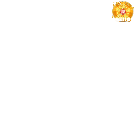
奥亚尔在阿尔及利亚与约旦一战中弱侧调
在世界杯预选赛的残酷舞台上，每一寸草皮都可能
成为决定命运的战场...
2026-07-25