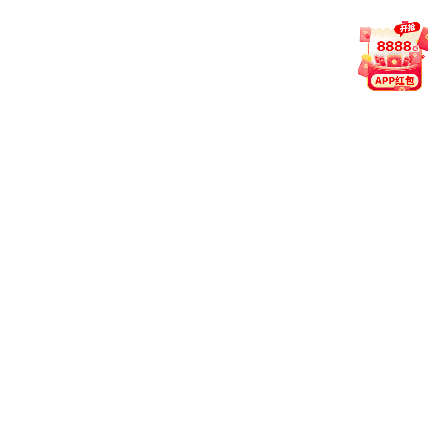
2026-07-25
曼城碰上国际米兰的欧冠较量对抗后的控
在欧洲足球的广袤版图上，曼城与国际米兰的碰
撞，从来都不只是一场简...
2026-07-24